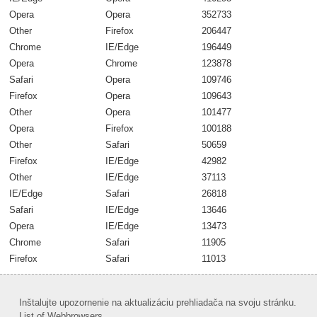
Opera
Opera
352733
Other
Firefox
206447
Chrome
IE/Edge
196449
Opera
Chrome
123878
Safari
Opera
109746
Firefox
Opera
109643
Other
Opera
101477
Opera
Firefox
100188
Other
Safari
50659
Firefox
IE/Edge
42982
Other
IE/Edge
37113
IE/Edge
Safari
26818
Safari
IE/Edge
13646
Opera
IE/Edge
13473
Chrome
Safari
11905
Firefox
Safari
11013
Inštalujte upozornenie na aktualizáciu prehliadača na svoju stránku.
List of Webbrowsers