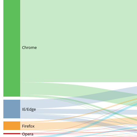
Chrome
IE/Edge
Firefox
Opera