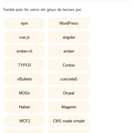
També pots fer servir els ginys de tercers per:
npm
WordPress
vue.js
angular
ember-cli
ember
TYPO3
Contao
vBulletin
concrete5
MODx
Drupal
Habari
Magento
WCF2
CMS made simple