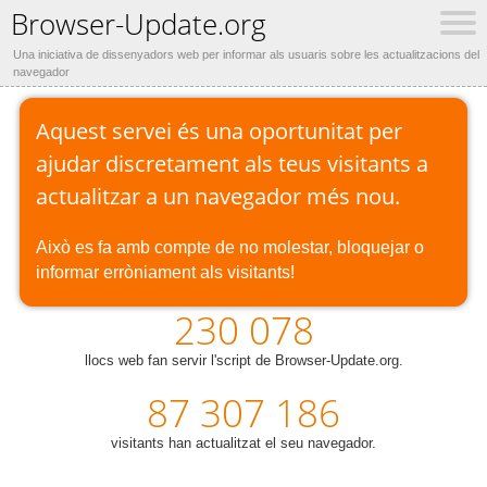
Browser-Update.org
Una iniciativa de dissenyadors web per informar als usuaris sobre les actualitzacions del
navegador
Aquest servei és una oportunitat per
ajudar discretament als teus visitants a
actualitzar a un navegador més nou.
Això es fa amb compte de no molestar, bloquejar o
informar erròniament als visitants!
230 078
llocs web fan servir l'script de Browser-Update.org.
87 307 186
visitants han actualitzat el seu navegador.