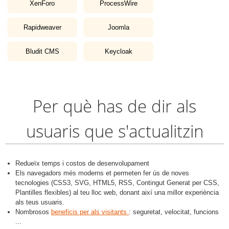
XenForo
ProcessWire
Rapidweaver
Joomla
Bludit CMS
Keycloak
Per què has de dir als
usuaris que s'actualitzin
Redueïx temps i costos de desenvolupament
Els navegadors més moderns et permeten fer ús de noves
tecnologies (CSS3, SVG, HTML5, RSS, Contingut Generat per CSS,
Plantilles flexibles) al teu lloc web, donant així una millor experiència
als teus usuaris.
Nombrosos
beneficis per als visitants
: seguretat, velocitat, funcions
...