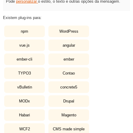
Pode
personalizar
o estilo, o texto e outras opções da mensagem.
Existem plug-ins para:
npm
WordPress
vue.js
angular
ember-cli
ember
TYPO3
Contao
vBulletin
concrete5
MODx
Drupal
Habari
Magento
WCF2
CMS made simple