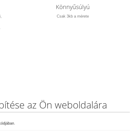
Könnyűsúlyú
,
Csak 3kb a mérete
,
epítése az Ön weboldalára
kódjában.