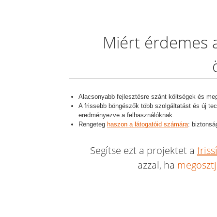
Miért érdemes a 
Alacsonyabb fejlesztésre szánt költségek és meg
A frissebb böngészők több szolgáltatást és új te
eredményezve a felhasználóknak.
Rengeteg
haszon a látogatóid számára
: biztonsá
Segítse ezt a projektet a
friss
azzal, ha
megosztj