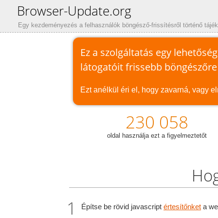
Browser-Update.org
Egy kezdeményezés a felhasználók böngésző-frissítésről történő tájék
Ez a szolgáltatás egy lehetőség
látogatóit frissebb böngészőre 
Ezt anélkül éri el, hogy zavarná, vagy e
230 058
oldal használja ezt a figyelmeztetőt
Hog
Építse be rövid javascript
értesítőnket
a we