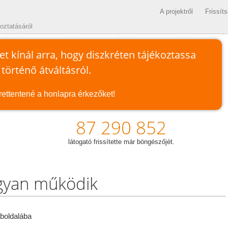
A projektről
Frissít
oztatásáról
et kínál arra, hogy diszkréten tájékoztassa
történő átváltásról.
lrettentené a honlapra érkezőket!
87 290 852
látogató frissítette már böngészőjét.
yan működik
boldalába