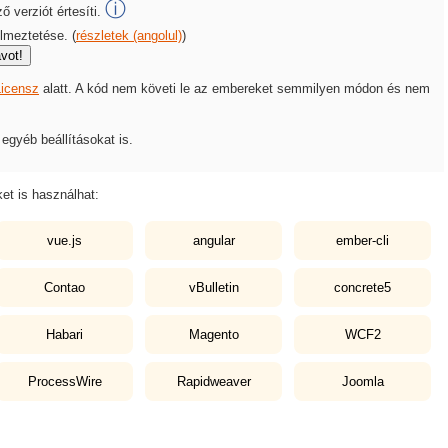
ⓘ
 verziót értesíti.
lmeztetése. (
részletek (angolul)
)
ávot!
icensz
alatt. A kód nem követi le az embereket semmilyen módon és nem
egyéb beállításokat is.
et is használhat:
vue.js
angular
ember-cli
Contao
vBulletin
concrete5
Habari
Magento
WCF2
ProcessWire
Rapidweaver
Joomla