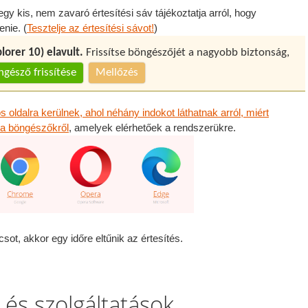
gy kis, nem zavaró értesítési sáv tájékoztatja arról, hogy
enie. (
Tesztelje az értesítési sávot!
)
orer 10) elavult.
Frissítse böngészőjét a nagyobb biztonság,
gésző frissítése
Mellőzés
s oldalra kerülnek, ahol néhány indokot láthatnak arról, miért
t a böngészőkről
, amelyek elérhetőek a rendszerükre.
sot, akkor egy időre eltűnik az értesítés.
 és szolgáltatások