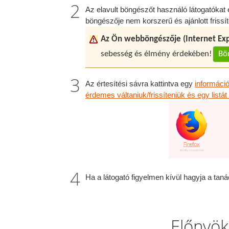
Az elavult böngészőt használó látogatókat e
böngészője nem korszerű és ajánlott frissít
Az Ön webböngészője (Internet Expl
sebesség és élmény érdekében!
Bön
Az értesítési sávra kattintva egy
információ
érdemes váltaniuk/frissíteniük és egy listá
Ha a látogató figyelmen kívül hagyja a tanác
Előnyök