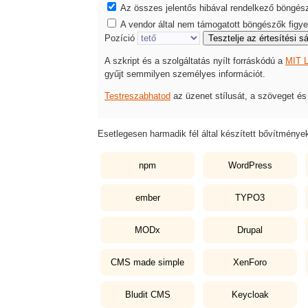
Az összes jelentős hibával rendelkező böngésző
A vendor által nem támogatott böngészők figye
Pozíció
Tesztelje az értesítési s
A szkript és a szolgáltatás nyílt forráskódú a
MIT L
gyűjt semmilyen személyes információt.
Testreszabhatod
az üzenet stílusát, a szöveget és 
Esetlegesen harmadik fél által készített bővítmények
npm
WordPress
ember
TYPO3
MODx
Drupal
CMS made simple
XenForo
Bludit CMS
Keycloak