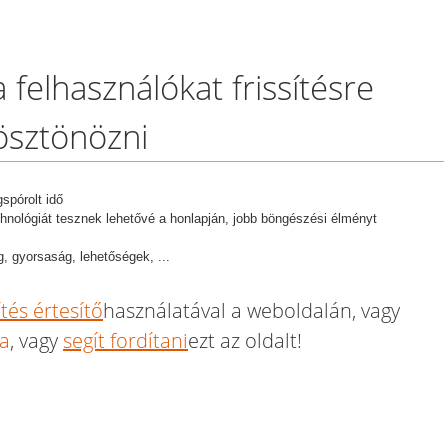
felhasználókat frissítésre
ösztönözni
spórolt idő
chnológiát tesznek lehetővé a honlapján, jobb böngészési élményt
g, gyorsaság, lehetőségek, ...
ítés értesítő
használatával a weboldalán, vagy
a
, vagy
segít fordítani
ezt az oldalt!