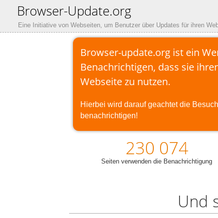
Browser-Update.org
Eine Initiative von Webseiten, um Benutzer über Updates für ihren We
Browser-update.org ist ein W
Benachrichtigen, dass sie ihre
Webseite zu nutzen.
Hierbei wird darauf geachtet die Besuch
benachrichtigen!
230 074
Seiten verwenden die Benachrichtigung
Und s