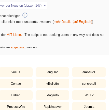
ⓘ
enachrichtigen.
eller nicht mehr unterstützt werden. (
mehr Details (auf Englisch)
)
r der
MIT Lizenz
. The script is not tracking users in any way and does not
s können
angepasst
werden
vue.js
angular
ember-cli
Contao
vBulletin
concrete5
Habari
Magento
WCF2
ProcessWire
Rapidweaver
Joomla