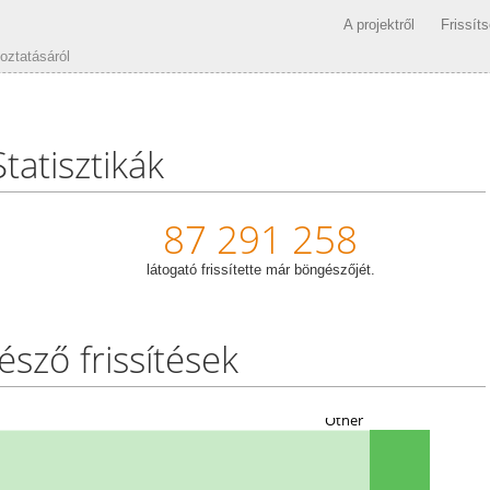
A projektről
Frissít
oztatásáról
Statisztikák
87 291 258
látogató frissítette már böngészőjét.
sző frissítések
Other