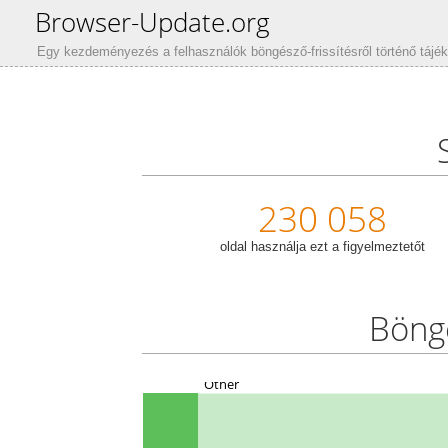
Browser-Update.org
Egy kezdeményezés a felhasználók böngésző-frissítésről történő tájék
230 058
oldal használja ezt a figyelmeztetőt
Böngé
Other