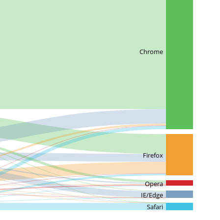
Chrome
Firefox
Opera
IE/Edge
Safari