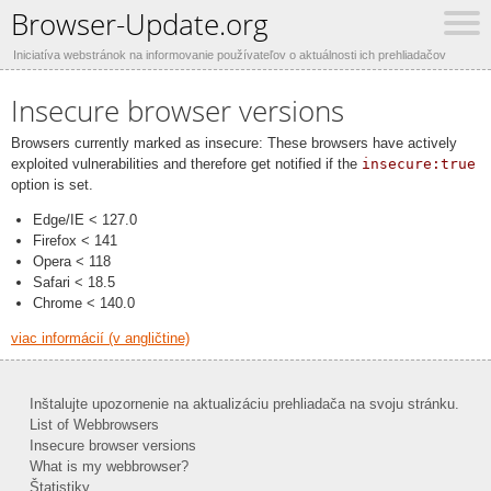
Browser-Update.org
Iniciatíva webstránok na informovanie používateľov o aktuálnosti ich prehliadačov
Insecure browser versions
Browsers currently marked as insecure: These browsers have actively
exploited vulnerabilities and therefore get notified if the
insecure:true
option is set.
Edge/IE < 127.0
Firefox < 141
Opera < 118
Safari < 18.5
Chrome < 140.0
viac informácií (v angličtine)
Inštalujte upozornenie na aktualizáciu prehliadača na svoju stránku.
List of Webbrowsers
Insecure browser versions
What is my webbrowser?
Štatistiky