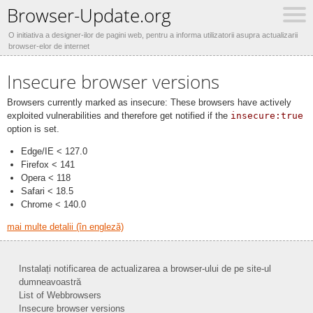
Browser-Update.org
O initiativa a designer-ilor de pagini web, pentru a informa utilizatorii asupra actualizarii
browser-elor de internet
Insecure browser versions
Browsers currently marked as insecure: These browsers have actively
exploited vulnerabilities and therefore get notified if the
insecure:true
option is set.
Edge/IE < 127.0
Firefox < 141
Opera < 118
Safari < 18.5
Chrome < 140.0
mai multe detalii (în engleză)
Instalați notificarea de actualizarea a browser-ului de pe site-ul
dumneavoastră
List of Webbrowsers
Insecure browser versions