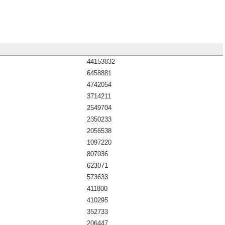
44153832
6458881
4742054
3714211
2549704
2350233
2056538
1097220
807036
623071
573633
411800
410295
352733
206447