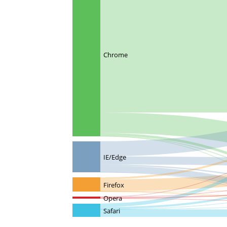
Chrome
IE/Edge
Firefox
Opera
Safari