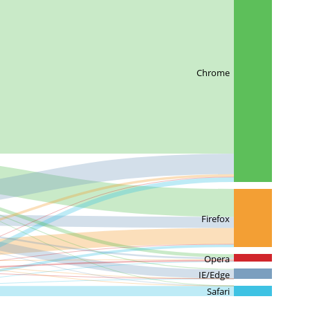
Chrome
Firefox
Opera
IE/Edge
Safari