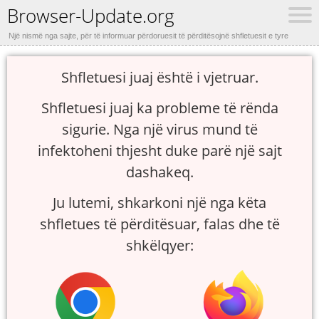
Browser-Update.org
Një nismë nga sajte, për të informuar përdoruesit të përditësojnë shfletuesit e tyre
Shfletuesi juaj është i vjetruar.
Shfletuesi juaj ka probleme të rënda
sigurie. Nga një virus mund të
infektoheni thjesht duke parë një sajt
dashakeq.
Ju lutemi, shkarkoni një nga këta
shfletues të përditësuar, falas dhe të
shkëlqyer: