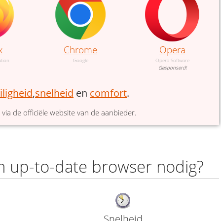
x
Chrome
Opera
ation
Google
Opera Software
Gesponserd!
iligheid
,
snelheid
en
comfort
.
via de officiële website van de aanbieder.
 up-to-date browser nodig?
Snelheid