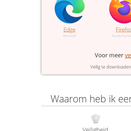
Edge
Firefo
Microsoft
Mozilla Found
Voor meer
ve
Veilig te downloaden 
Waarom heb ik een
Veiligheid