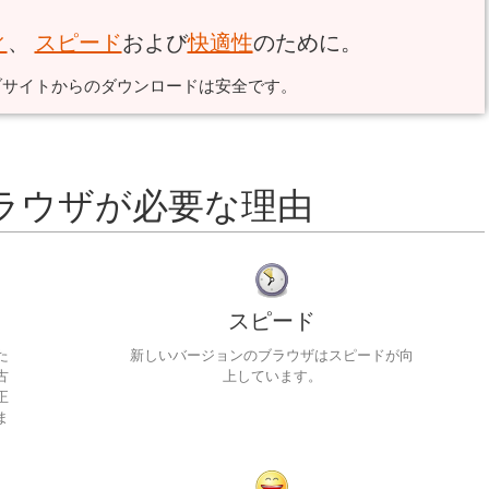
ィ
、
スピード
および
快適性
のために。
ブサイトからのダウンロードは安全です。
ラウザが必要な理由
スピード
た
新しいバージョンのブラウザはスピードが向
古
上しています。
正
ま