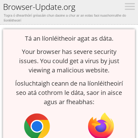
Browser-Update.org
Togra ó dhearthóirí gréasáin chun daoine a chur ar an eolas faoi nuashonruithe do
líonléitheoirí
Tá an líonléitheoir agat as dáta.
Your browser has severe security
issues. You could get a virus by just
viewing a malicious website.
Íosluchtaigh ceann de na líonléitheoirí
seo atá cothrom le dáta, saor in aisce
agus ar fheabhas: