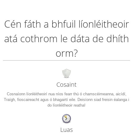
Cén fáth a bhfuil líonléitheoir
atá cothrom le dáta de dhíth
orm?
Cosaint
Cosnaíonn líonléitheoirí nua níos fearr thú ó chamscéimeanna, aicídí,
Traígh, fioscaireacht agus ó bhagairtí eile. Deisíonn siad freisin éalanga i
do líonléitheoir reatha!
Luas