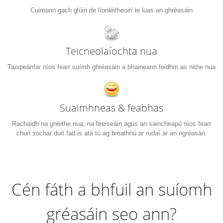
Cuireann gach glúin de líonléitheoirí le luas an ghréasáin
Teicneolaíochta nua
Taispeánfar níos fearr suímh ghréasáin a bhaineann feidhm as nithe nua
Suaimhneas & feabhas
Rachaidh na gnéithe nua, na breiseáin agus an saincheapú níos fearr
chun sochar duit fad is atá tú ag breathnú ar rudaí ar an ngréasán.
Cén fáth a bhfuil an suíomh
gréasáin seo ann?