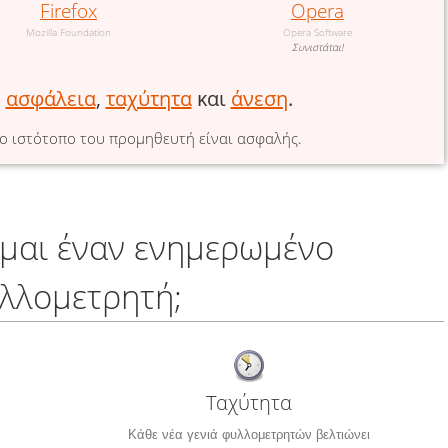
Firefox
Opera
Mozilla Foundation
Opera Software
Συνιστάται!
η
ασφάλεια
,
ταχύτητα
και
άνεση
.
ο ιστότοπο του προμηθευτή είναι ασφαλής.
ομαι έναν ενημερωμένο
λλομετρητή;
Ταχύτητα
Κάθε νέα γενιά φυλλομετρητών βελτιώνει