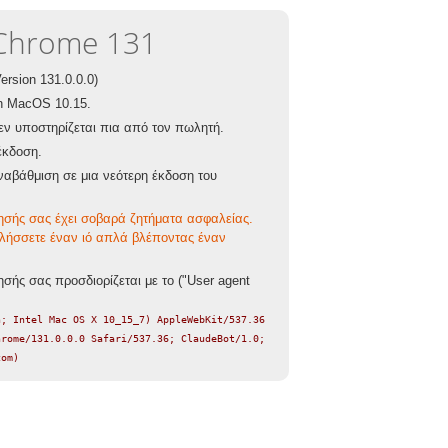
Chrome 131
Version 131.0.0.0)
n MacOS 10.15.
εν υποστηρίζεται πια από τον πωλητή.
 έκδοση.
ναβάθμιση σε μια νεότερη έκδοση του
σής σας έχει σοβαρά ζητήματα ασφαλείας.
λήσσετε έναν ιό απλά βλέποντας έναν
σής σας προσδιορίζεται με το ("User agent
h; Intel Mac OS X 10_15_7) AppleWebKit/537.36
hrome/131.0.0.0 Safari/537.36; ClaudeBot/1.0;
com
)