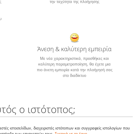
ς
την ταχύτητα της πλοήγησης
υ
Άνεση & καλύτερη εμπειρία
Με νέα χαρακτηριστικά, προσθήκες και
καλύτερη παραμετροποίηση, θα έχετε μια
πιο άνετη εμπειρία κατά την πλοήγησή σας
στο διαδίκτυο
υτός ο ιστότοπος;
αστές ιστοσελίδων, διαχειριστές ιστότοπων και συγγραφείς ιστολογίων που
οστήριξη των επισκεπτών τους.
Σχετικά με το έργο