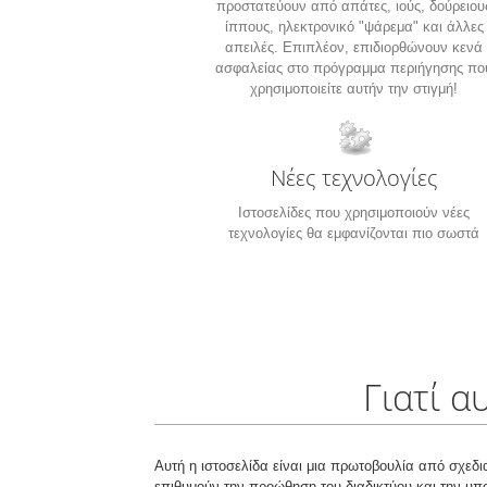
προστατεύουν από απάτες, ιούς, δούρειου
ίππους, ηλεκτρονικό "ψάρεμα" και άλλες
απειλές. Επιπλέον, επιδιορθώνουν κενά
ασφαλείας στο πρόγραμμα περιήγησης πο
χρησιμοποιείτε αυτήν την στιγμή!
Νέες τεχνολογίες
Ιστοσελίδες που χρησιμοποιούν νέες
τεχνολογίες θα εμφανίζονται πιο σωστά
Γιατί α
Αυτή η ιστοσελίδα είναι μια πρωτοβουλία από σχεδι
επιθυμούν την προώθηση του διαδικτύου και την υπ