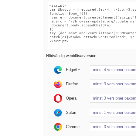
Nödvändig webbläsarversion:
Edge/IE
Firefox
Opera
Safari
Chrome