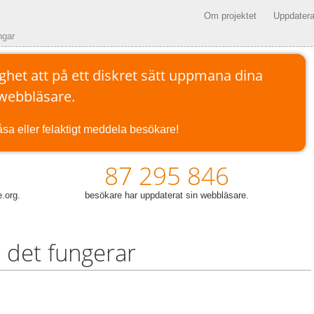
Om projektet
Uppdatera
ngar
ghet att på ett diskret sätt uppmana dina
 webbläsare.
låsa eller felaktigt meddela besökare!
87 295 846
.org.
besökare har uppdaterat sin webbläsare.
 det fungerar