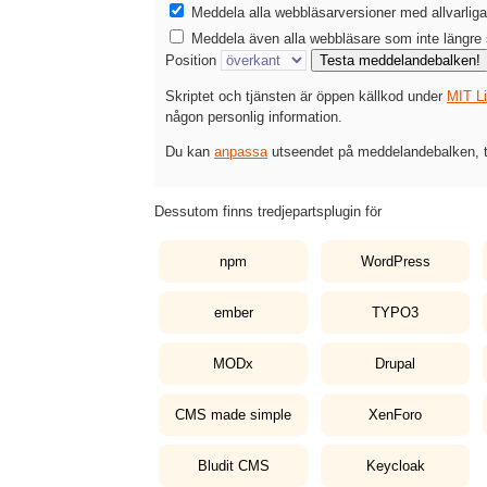
Meddela alla webbläsarversioner med allvarli
Meddela även alla webbläsare som inte längre 
Position
Testa meddelandebalken!
Skriptet och tjänsten är öppen källkod under
MIT L
någon personlig information.
Du kan
anpassa
utseendet på meddelandebalken, te
Dessutom finns tredjepartsplugin för
npm
WordPress
ember
TYPO3
MODx
Drupal
CMS made simple
XenForo
Bludit CMS
Keycloak