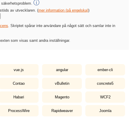
ⓘ
ga säkerhetsproblem.
stöds av utvecklaren. (
mer information (på engelska)
)
icens
. Skriptet spårar inte användare på något sätt och samlar inte in
xten som visas samt andra inställningar.
vue.js
angular
ember-cli
Contao
vBulletin
concrete5
Habari
Magento
WCF2
ProcessWire
Rapidweaver
Joomla