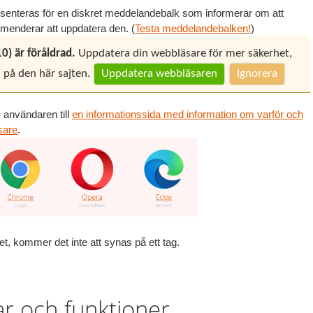
senteras för en diskret meddelandebalk som informerar om att
menderar att uppdatera den. (
Testa meddelandebalken!
)
0) är föråldrad.
Uppdatera din webbläsare för mer säkerhet,
 på den här sajten.
Uppdatera webbläsaren
Ignorera
 användaren till
en informationssida med information om varför och
äsare
.
, kommer det inte att synas på ett tag.
ar och funktioner