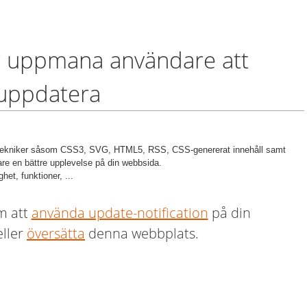
r uppmana användare att
uppdatera
btekniker såsom CSS3, SVG, HTML5, RSS, CSS-genererat innehåll samt
re en bättre upplevelse på din webbsida.
ghet, funktioner, ...
m att
använda update-notification
på din
ller
översätta
denna webbplats.